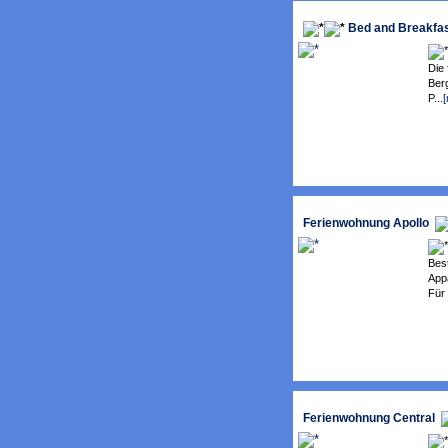
Bed and Breakfas
Die 
Ber
P...
Ferienwohnung Apollo
Bes
App
Für 
Ferienwohnung Central