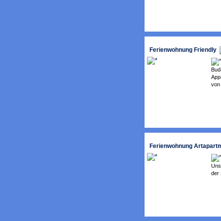
Ferienwohnung Friendly
Bud
App
von 
Ferienwohnung Artapart
Unse
der 