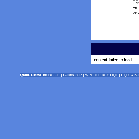
Ger
Ent
ber
content failed to load!
Quick-Links:
Impressum
|
Datenschutz
|
AGB
|
Vermieter-Login
|
Logos & Bu