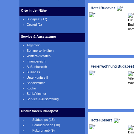
Hotel Budavar
Orte in der Nähe
Budapest (17)
Die
Buda
Cegléd (1)
unmi
Service & Ausstattung
Allgemein
Sommeraktivitäten
Winteraktivitäten
Innenbereich
Ferienwohnung Budapest
Außenbereich
Business
Unterkunftsstil
Vil
Wohn
Badezimmer
Küche
Schlafzimmer
Service & Ausstattung
Urlaubsideen Budapest
Städtetrips (15)
Hotel Gellert
Familienreisen (10)
Kultururlaub (9)
Das 