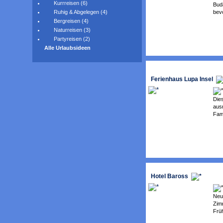
Kurrreisen (6)
Buda
bevo
Ruhig & Abgelegen (4)
Bergreisen (4)
Naturreisen (3)
Partyreisen (2)
Alle Urlaubsideen
Ferienhaus Lupa Insel
Dies
aus
Fami
Hotel Baross
Neu
Zimm
Früh