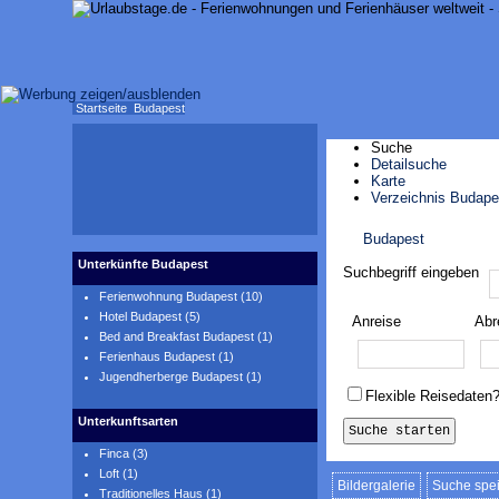
Startseite
Budapest
Suche
Detailsuche
Karte
Verzeichnis Budape
Budapest
Karte anzeigen
Unterkünfte Budapest
Suchbegriff eingeben
Ferienwohnung Budapest (10)
Hotel Budapest (5)
Anreise
Abr
Bed and Breakfast Budapest (1)
Ferienhaus Budapest (1)
Jugendherberge Budapest (1)
Flexible Reisedaten
Unterkunftsarten
Finca (3)
Loft (1)
Bildergalerie
Suche spe
Traditionelles Haus (1)