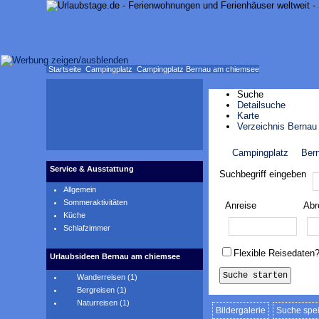
Startseite
Campingplatz
Campingplatz Bernau am chiemsee
Suche
Detailsuche
Karte
Verzeichnis Berna
Campingplatz
Ber
Karte anzeigen
Service & Ausstattung
Suchbegriff eingeben
Allgemein
Sommeraktivitäten
Anreise
Abr
Küche
Schlafzimmer
Flexible Reisedaten
Urlaubsideen Bernau am chiemsee
Wanderreisen (1)
Bergreisen (1)
Naturreisen (1)
Bildergalerie
Suche spe