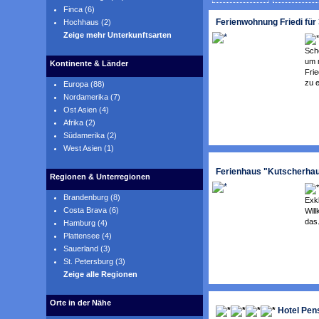
Finca (6)
Ferienwohnung Friedi für 
Hochhaus (2)
Zeige mehr Unterkunftsarten
Sch
um m
Kontinente & Länder
Fri
zu e
Europa (88)
Nordamerika (7)
Ost Asien (4)
Afrika (2)
Südamerika (2)
West Asien (1)
Ferienhaus "Kutscherhaus
Regionen & Unterregionen
Brandenburg (8)
Exkl
Costa Brava (6)
Wil
das.
Hamburg (4)
Plattensee (4)
Sauerland (3)
St. Petersburg (3)
Zeige alle Regionen
Orte in der Nähe
Hotel Pens