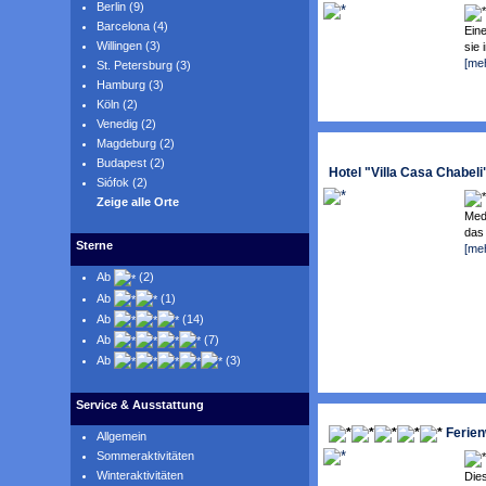
Berlin (9)
Barcelona (4)
Eine
Willingen (3)
sie 
[me
St. Petersburg (3)
Hamburg (3)
Köln (2)
Venedig (2)
Magdeburg (2)
Budapest (2)
Hotel "Villa Casa Chabeli"
Siófok (2)
Zeige alle Orte
Medi
das 
Sterne
[me
Ab
(2)
Ab
(1)
Ab
(14)
Ab
(7)
Ab
(3)
Service & Ausstattung
Ferie
Allgemein
Sommeraktivitäten
Winteraktivitäten
Die