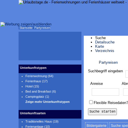
Startseite
Partyreisen
Suche
Detailsuche
Karte
Verzeichnis
Partyreisen
Karte anzeigen
Unterkunftstypen
Suchbegriff eingeben
Ferienwohnung (64)
Ferienhaus (17)
Anreise
Abr
Hotel (15)
Bed and Breakfast (6)
Campingplatz (1)
Zeige mehr Unterkunftstypen
Flexible Reisedaten
Unterkunftsarten
Traditionelles Haus (19)
Bildergalerie
Suche spe
Ferienanlage (10)