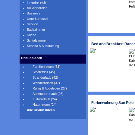
kos
Innenbereich
Fuß 
Außenbereich
Business
Unterkunftsstil
Service
Badezimmer
Küche
Schlafzimmer
Bed and Breakfast Ranc
Service & Ausstattung
POS
Urlaubsideen
Kab
die 
Familienreisen (61)
Städtetrips (45)
Strandurlaub (42)
Wanderreisen (37)
Ruhig & Abgelegen (27)
Abenteuerurlaub (25)
Kultururlaub (24)
Ferienwohnung San Polo
Naturreisen (24)
Alle Urlaubsideen
San
nur 