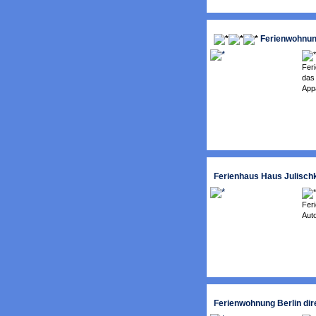
Ferienwohnun
Fer
das 
App
Ferienhaus Haus Julisch
Fer
Auto
Ferienwohnung Berlin d