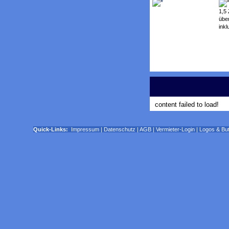
1,5 
über
inkl
content failed to load!
Quick-Links:
Impressum
|
Datenschutz
|
AGB
|
Vermieter-Login
|
Logos & Bu