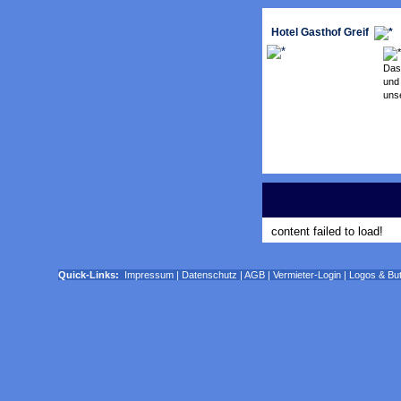
Hotel Gasthof Greif
Das
und
unse
content failed to load!
Quick-Links:
Impressum
|
Datenschutz
|
AGB
|
Vermieter-Login
|
Logos & Bu