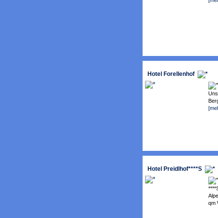
Hotel Forellenhof
Uns
Berg
[me
Hotel Preidlhof****S
***
Alp
qm W