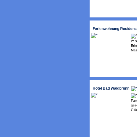
Ferienwohnung Residenc
im s
Erho
Mas
Hotel Bad Waldbrunn
Fami
gesc
Glüc