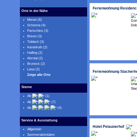
Ferienwohnung Residenc
Orte in der Nähe
Meran (6)
Gün
Dolo
Schenna (4)
Partschins (3)
Brixen (3)
Toblach (3)
Kastelruth (2)
Hafling (2)
Ahrntal (2)
Bruneck (2)
Lana (2)
Ferienwohnung Stacherh
Zeige alle Orte
Url
Sterne
Stac
Ab
(1)
Ab
(7)
Ab
(4)
Service & Ausstattung
Hotel Petaunerhof
Allgemein
Sommeraktivitäten