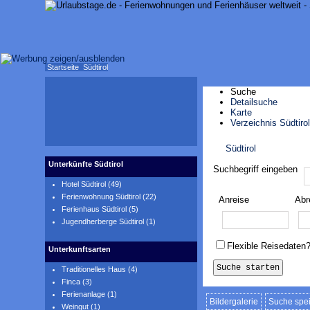
Startseite
Südtirol
Suche
Detailsuche
Karte
Verzeichnis Südtirol
Südtirol
Karte anzeigen
Unterkünfte Südtirol
Suchbegriff eingeben
Hotel Südtirol (49)
Ferienwohnung Südtirol (22)
Anreise
Abr
Ferienhaus Südtirol (5)
Jugendherberge Südtirol (1)
Flexible Reisedaten
Unterkunftsarten
Traditionelles Haus (4)
Finca (3)
Ferienanlage (1)
Bildergalerie
Suche spe
Weingut (1)