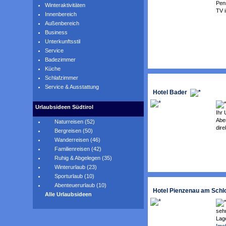
Pens
Winteraktivitäten
TV i
Innenbereich
Außenbereich
Business
Unterkunftsstil
Service
Badezimmer
Küche
Schlafzimmer
Service & Ausstattung
Hotel Bader
Urlaubsideen Südtirol
Ihr 
Abe
Naturreisen (52)
dire
Bergreisen (50)
Wanderreisen (46)
Familienreisen (42)
Ruhig & Abgelegen (35)
Winterurlaub (23)
Sporturlaub (10)
Abenteuerurlaub (10)
Hotel Pienzenau am Schl
Alle Urlaubsideen
sehr
Lag
[me