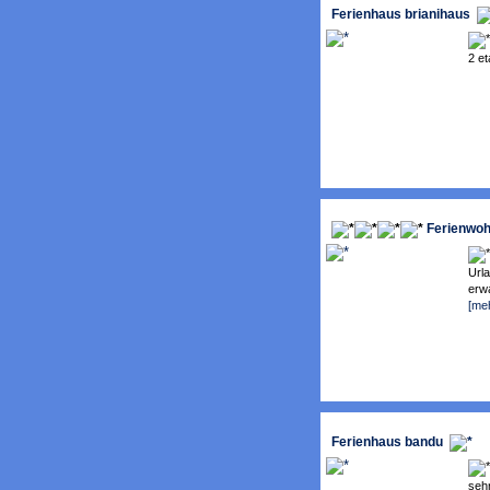
Ferienhaus brianihaus
2 et
Ferienwoh
Url
erwa
[me
Ferienhaus bandu
sehr