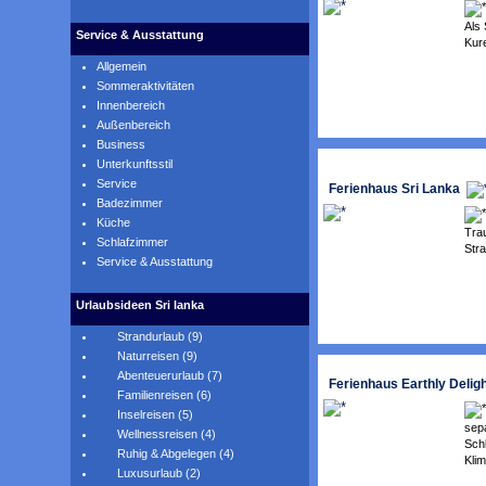
Als 
Service & Ausstattung
Kure
Allgemein
Sommeraktivitäten
Innenbereich
Außenbereich
Business
Unterkunftsstil
Service
Ferienhaus Sri Lanka
Badezimmer
Küche
Tra
Schlafzimmer
Str
Service & Ausstattung
Urlaubsideen Sri lanka
Strandurlaub (9)
Naturreisen (9)
Abenteuerurlaub (7)
Ferienhaus Earthly Delig
Familienreisen (6)
Inselreisen (5)
sep
Wellnessreisen (4)
Sch
Ruhig & Abgelegen (4)
Klim
Luxusurlaub (2)