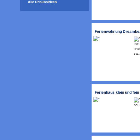
Alle Urlaubsideen
Ferienwohnung Dreambea
Die
ural
zw..
Ferienhaus klein und fein
neu 