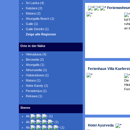
Sri Lanka (4)
Ferienwohnung
Kalutara (2)
Matara (2)
Ahungalla Beach (1)
kpl 
ruh
Galle (1)
an d
Galle Distrikt (1)
Zeige alle Regionen
Orte in der Nähe
Hikkaduwa (4)
Beruwela (2)
Ahungalla (1)
Ferienhaus Villa Kaeferst
Athuruwella (1)
Habaraduwa (1)
Die 
Matara (1)
Hikk
Nähe Kandy (1)
Feri
Peradeniya (1)
Rekawa (1)
Sterne
Ab
(1)
Ab
(1)
Hotel Ayurveda
Ab
(1)