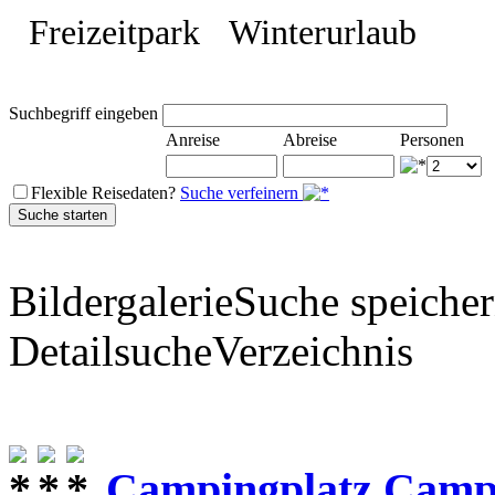
Freizeitpark
Winterurlaub
Suchbegriff eingeben
Anreise
Abreise
Personen
Flexible Reisedaten?
Suche verfeinern
Bildergalerie
Suche speiche
Detailsuche
Verzeichnis
Campingplatz Campi