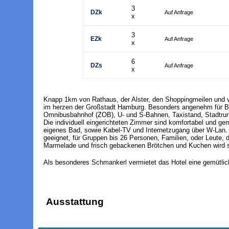
3
DZk
Auf Anfrage
x
3
EZk
Auf Anfrage
x
6
DZs
Auf Anfrage
x
Knapp 1km von Rathaus, der Alster, den Shoppingmeilen und vie
im herzen der Großstadt Hamburg. Besonders angenehm für Ba
Omnibusbahnhof (ZOB), U- und S-Bahnen, Taxistand, Stadtrundfa
Die individuell eingerichteten Zimmer sind komfortabel und gemü
eigenes Bad, sowie Kabel-TV und Internetzugang über W-Lan. Da
geeignet, für Gruppen bis 26 Personen, Familien, oder Leute,
Marmelade und frisch gebackenen Brötchen und Kuchen wird seh
Als besonderes Schmankerl vermietet das Hotel eine gemütlic
Ausstattung