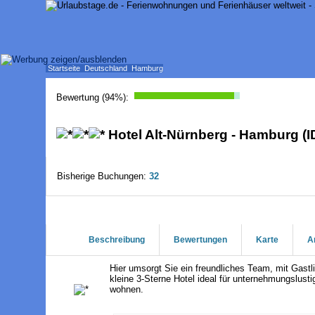
Startseite
Deutschland
Hamburg
Bewertung (
94
%):
Hotel Alt-Nürnberg - Hamburg (I
Bisherige Buchungen:
32
Beschreibung
Bewertungen
Karte
A
Hier umsorgt Sie ein freundliches Team, mit Gastl
kleine 3-Sterne Hotel ideal für unternehmungslus
wohnen.