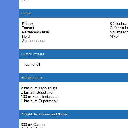
Küche
Küche
Kühlschra
Toaster
Gefriertruh
Kaffeemaschine
Spülmasch
Herd
Mixer
Abzugshaube
Unterkunftsstil
Traditionell
Entfernungen
2 km zum Tennisplatz
1 km zur Busstation
100 m zum Restaurant
1 km zum Supermarkt
Anzahl der Zimmer und Größe
300 m² Garten