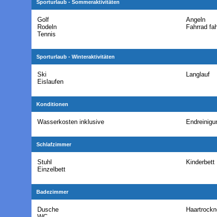
Sporturlaub - Sommeraktivitäten
Golf
Angeln
Rodeln
Fahrrad fa
Tennis
Sporturlaub - Winteraktivitäten
Ski
Langlauf
Eislaufen
Konditionen
Wasserkosten inklusive
Endreinigun
Schlafzimmer
Stuhl
Kinderbett
Einzelbett
Badezimmer
Dusche
Haartrockn
WC