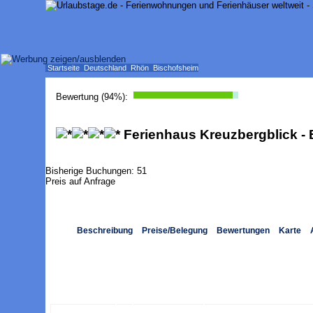
Startseite
Deutschland
Rhön
Bischofsheim
Bewertung (
94
%):
Ferienhaus Kreuzbergblick - B
Bisherige Buchungen:
51
Preis auf Anfrage
Beschreibung
Preise/Belegung
Bewertungen
Karte