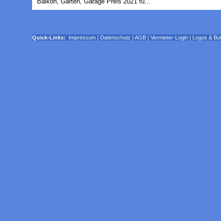
Balkon, Garten, Garage Preis 2021 fü...
Quick-Links:
Impressum
|
Datenschutz
|
AGB
|
Vermieter-Login
|
Logos & Bu