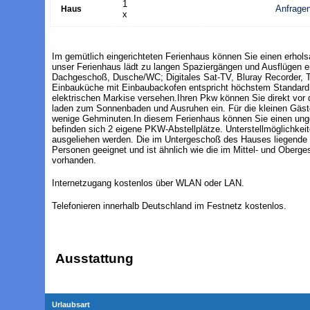
1
Anfrage
Haus
x
Im gemütlich eingerichteten Ferienhaus können Sie einen erhol
unser Ferienhaus lädt zu langen Spaziergängen und Ausflügen ei
Dachgeschoß, Dusche/WC; Digitales Sat-TV, Bluray Recorder, T
Einbauküche mit Einbaubackofen entspricht höchstem Standard. 
elektrischen Markise versehen.Ihren Pkw können Sie direkt vo
laden zum Sonnenbaden und Ausruhen ein. Für die kleinen Gäste
wenige Gehminuten.In diesem Ferienhaus können Sie einen ung
befinden sich 2 eigene PKW-Abstellplätze. Unterstellmöglichkei
ausgeliehen werden. Die im Untergeschoß des Hauses liegende 
Personen geeignet und ist ähnlich wie die im Mittel- und Oberg
vorhanden.
Internetzugang kostenlos über WLAN oder LAN.
Telefonieren innerhalb Deutschland im Festnetz kostenlos.
Ausstattung
Urlaubsart