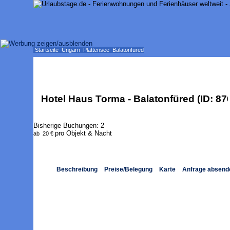
Startseite
Ungarn
Plattensee
Balatonfüred
Hotel Haus Torma - Balatonfüred (ID: 87
Bisherige Buchungen:
2
pro Objekt & Nacht
ab
20 €
Beschreibung
Preise/Belegung
Karte
Anfrage absend