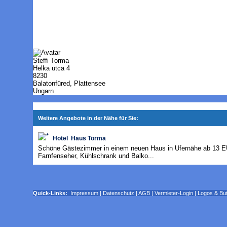
Steffi Torma
Helka utca 4
8230
Balatonfüred, Plattensee
Ungarn
Weitere Angebote in der Nähe für Sie:
Hotel Haus Torma
Schöne Gästezimmer in einem neuen Haus in Ufernähe ab 13 E
Farnfenseher, Kühlschrank und Balko...
Quick-Links:
Impressum
|
Datenschutz
|
AGB
|
Vermieter-Login
|
Logos & Bu