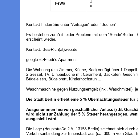
1
B
FeWo
x
Kontakt finden Sie unter "Anfragen" oder "Buchen".
Es bestehen zur Zeit leider Problene mit dem "Sende"Button. 
erscheint wieder.
Kontakt: Bea-Rich(at)web.de
google =>Friedi´s Apartment
Die Wohnung (ein Zimmer, Küche, Bad) verfügt über 1 Doppelbett
2 Sessel, TV, Einbauküche mit Ceranherd, Backofen, Geschirrs
Bügeleisen, Bügelbrett, Kinderhochstuhl...
Waschmaschine gegen Nutzungsentgelt (inkl. Waschmittel) je
Die Stadt Berlin erhebt eine 5 % Übernachtungssteuer für 
Ausgenommen hiervon geschäftlicher Anlass (z.B. Geschäf
wird nicht zur Zahlung der 5 % Steuer herangezogen, we
ausgestellt wird.
Die Lage (Hauptstraße 2 A, 13158 Berlin) zeichnet sich durch
Verkehrsanbindung zur Innenstadt aus (ca. 300 m vom Stadt-B