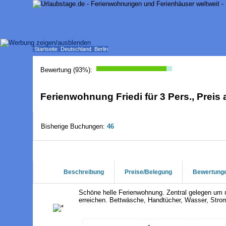
Startseite
Deutschland
Berlin
Bewertung (
93
%):
Ferienwohnung Friedi für 3 Pers., Preis a
Bisherige Buchungen:
46
Beschreibung
Preise/Belegung
Bewertung
Schöne helle Ferienwohnung. Zentral gelegen um m
erreichen. Bettwäsche, Handtücher, Wasser, Strom