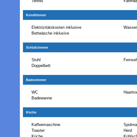
Tennis
Fahrrad
Konditionen
Elektrizitätskosten inklusive
Wasserk
Bettwäsche inklusive
Schlafzimmer
Stuhl
Fernseh
Doppelbett
Badezimmer
WC
Haartro
Badewanne
Küche
Kaffeemaschine
Spülma
Toaster
Herd
Küche
Kühlsc