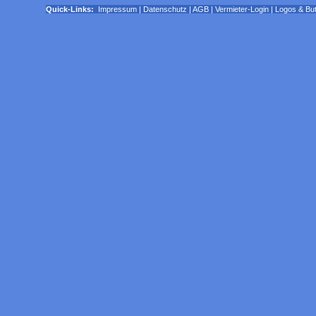
Quick-Links:
Impressum
|
Datenschutz
|
AGB
|
Vermieter-Login
|
Logos & Bu