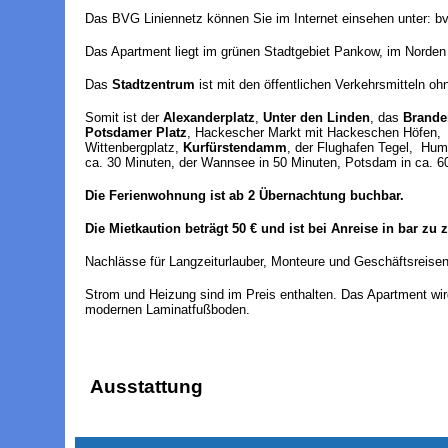
Das BVG Liniennetz können Sie im Internet einsehen unter: b
Das Apartment liegt im grünen Stadtgebiet Pankow, im Norden 
Das
Stadtzentrum
ist mit den öffentlichen Verkehrsmitteln oh
Somit ist der
Alexanderplatz
,
Unter den Linden
, das
Brande
Potsdamer Platz
, Hackescher Markt mit Hackeschen Höfen, d
Wittenbergplatz,
Kurfürstendamm
, der Flughafen Tegel, Humb
ca. 30 Minuten, der Wannsee in 50 Minuten, Potsdam in ca. 60
Die Ferienwohnung ist ab 2 Übernachtung buchbar.
Die Mietkaution beträgt 50 € und ist bei Anreise in bar zu 
Nachlässe für Langzeiturlauber, Monteure und Geschäftsreisen
Strom und Heizung sind im Preis enthalten. Das Apartment wir
modernen Laminatfußboden.
Ausstattung