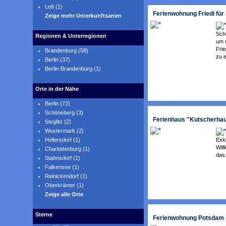
Loft (1)
Ferienwohnung Friedi für 
Zeige mehr Unterkunftsarten
Sch
Regionen & Unterregionen
um m
Fri
Brandenburg (58)
zu e
Berlin (37)
Berlin-Brandenburg (1)
Orte in der Nähe
Berlin (72)
Schöneberg (3)
Ferienhaus "Kutscherhaus
Steglitz (2)
Wustermark (2)
Exkl
Hellersdorf (1)
Wil
Charlottenburg (1)
das.
Stahnsdorf (1)
Falkensee (1)
Reinickendorf (1)
Oberkrämer (1)
Zeige alle Orte
Sterne
Ferienwohnung Potsdam 