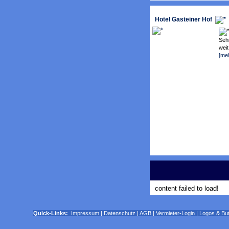
Hotel Gasteiner Hof
Sehr
wei
[me
content failed to load!
Quick-Links:
Impressum
|
Datenschutz
|
AGB
|
Vermieter-Login
|
Logos & Bu