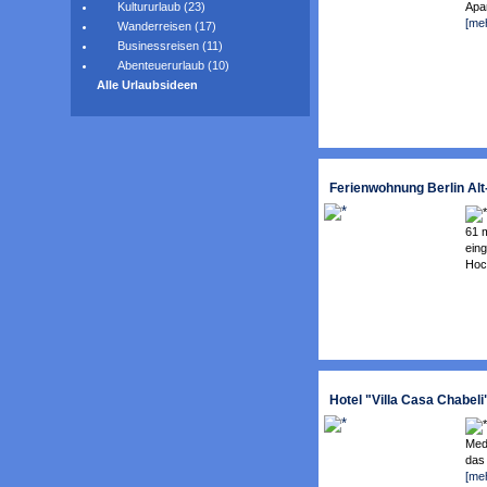
Apar
Kultururlaub (23)
[me
Wanderreisen (17)
Businessreisen (11)
Abenteuerurlaub (10)
Alle Urlaubsideen
Ferienwohnung Berlin Alt
61 
ein
Hoch
Hotel "Villa Casa Chabeli"
Medi
das 
[me