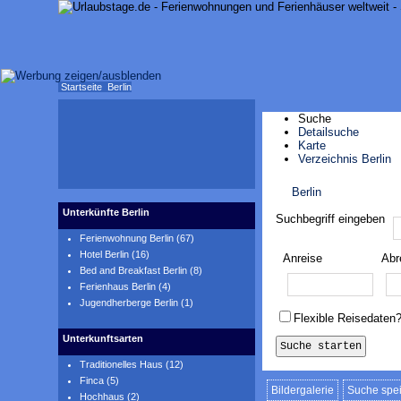
Startseite
Berlin
Suche
Detailsuche
Karte
Verzeichnis Berlin
Berlin
Karte anzeigen
Unterkünfte Berlin
Suchbegriff eingeben
Ferienwohnung Berlin (67)
Hotel Berlin (16)
Anreise
Abr
Bed and Breakfast Berlin (8)
Ferienhaus Berlin (4)
Jugendherberge Berlin (1)
Flexible Reisedaten
Unterkunftsarten
Traditionelles Haus (12)
Finca (5)
Bildergalerie
Suche spe
Hochhaus (2)