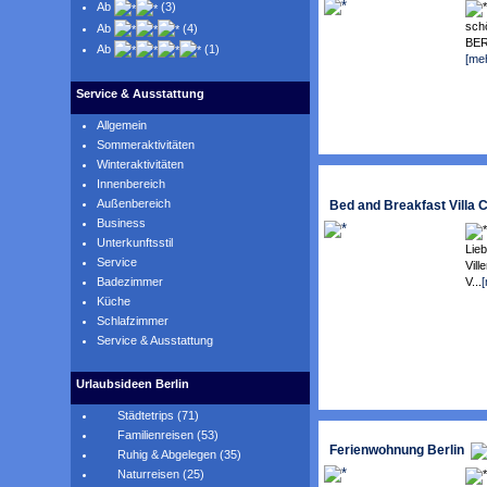
Ab
(3)
sch
Ab
(4)
BERL
Ab
(1)
[me
Service & Ausstattung
Allgemein
Sommeraktivitäten
Winteraktivitäten
Innenbereich
Außenbereich
Bed and Breakfast Villa C
Business
Unterkunftsstil
Lieb
Service
Vill
V...
Badezimmer
Küche
Schlafzimmer
Service & Ausstattung
Urlaubsideen Berlin
Städtetrips (71)
Familienreisen (53)
Ferienwohnung Berlin
Ruhig & Abgelegen (35)
Naturreisen (25)