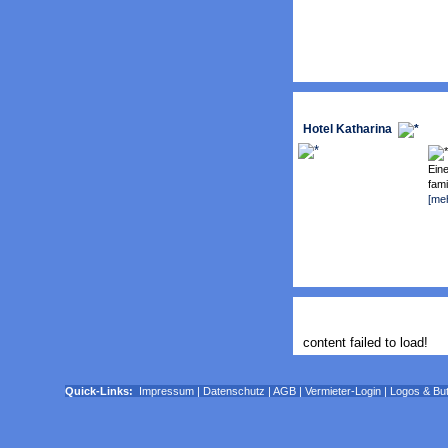
Hotel Katharina
Eine
fami
[me
content failed to load!
Quick-Links:
Impressum
|
Datenschutz
|
AGB
|
Vermieter-Login
|
Logos & Bu