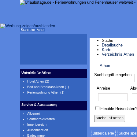
Startseite
Athen
Suche
Detailsuche
Karte
Verzeichnis Athen
Athen
Karte anzeigen
Unterkünfte Athen
Suchbegriff eingeben
Hotel Athen (2)
Bed and Breakfast Athen (1)
Anreise
Abr
Ferienwohnung Athen (1)
Service & Ausstattung
Flexible Reisedaten
Allgemein
Sommeraktivitäten
Innenbereich
Außenbereich
Bildergalerie
Suche spe
Badezimmer