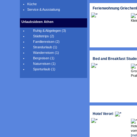
Küche
Ferienwohnung Griechen
Service & Ausstattung
Kle
Urlaubsideen Athen
Ruhig & Abgelegen (3)
Städtetrips (2)
Familienreisen (2)
Strandurlaub (1)
Wanderreisen (1)
Bergreisen (1)
Bed and Breakfast Stud
Naturreisen (1)
Sporturlaub (1)
Gro
Prak
Hotel Verori
Hote
vom 
[me