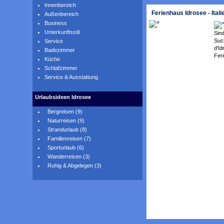
Innenbereich
Ferienhaus Idrosee - Ital
Außenbereich
Business
Unterkunftsstil
Sind
Suc
Service
d'Id
Badezimmer
Fer
Küche
Schlafzimmer
Service & Ausstattung
Urlaubsideen Idrosee
Bergreisen (9)
Naturreisen (9)
Strandurlaub (8)
Familienreisen (7)
Sporturlaub (6)
Wanderreisen (3)
Ruhig & Abgelegen (3)