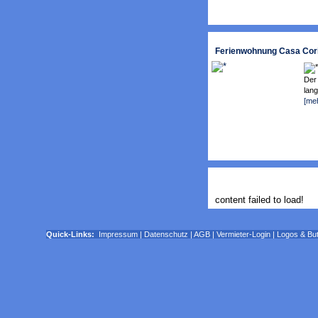
Ferienwohnung Casa Cori
Der
lang
[me
content failed to load!
Quick-Links:
Impressum
|
Datenschutz
|
AGB
|
Vermieter-Login
|
Logos & Bu