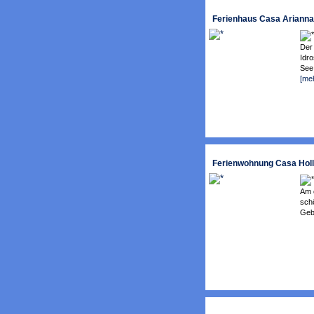
Ferienhaus Casa Arianna -
Der 
Idro
See 
[me
Ferienwohnung Casa Hol
Am 
sch
Gebi