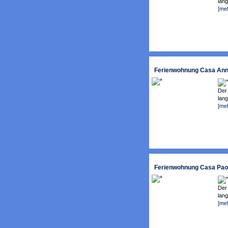
lang
[me
Ferienwohnung Casa Anna 
Der
lang
[me
Ferienwohnung Casa Paol
Der
lang
[me