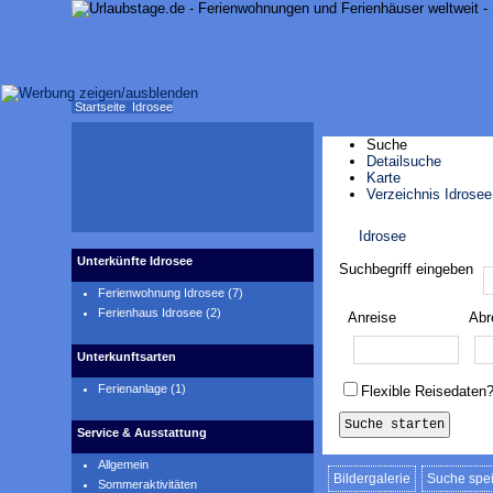
Startseite
Idrosee
Suche
Detailsuche
Karte
Verzeichnis Idrosee
Idrosee
Karte anzeigen
Unterkünfte Idrosee
Suchbegriff eingeben
Ferienwohnung Idrosee (7)
Ferienhaus Idrosee (2)
Anreise
Abr
Unterkunftsarten
Ferienanlage (1)
Flexible Reisedaten
Service & Ausstattung
Allgemein
Bildergalerie
Suche spe
Sommeraktivitäten