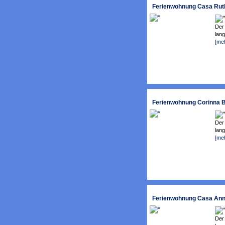
Ferienwohnung Casa Ruth
Der
lang
[me
Ferienwohnung Corinna B
Der
lang
[me
Ferienwohnung Casa Anna
Der