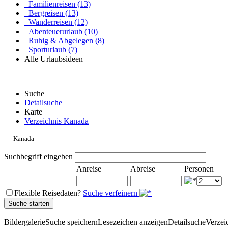
Familienreisen (13)
Bergreisen (13)
Wanderreisen (12)
Abenteuerurlaub (10)
Ruhig & Abgelegen (8)
Sporturlaub (7)
Alle Urlaubsideen
Suche
Detailsuche
Karte
Verzeichnis Kanada
Kanada
Suchbegriff eingeben
Anreise
Abreise
Personen
Flexible Reisedaten?
Suche verfeinern
Bildergalerie
Suche speichern
Lesezeichen anzeigen
Detailsuche
Verzei