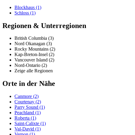
Blockhaus (1)
Schloss (1)
Regionen & Unterregionen
British Columbia (3)
Nord Okanagan (3)
Rocky Mountains (2)
Kap-Breton-Insel (2)
Vancouver Island (2)
Nord-Ontario (2)
Zeige alle Regionen
Orte in der Nähe
Canmore (2)
Courtenay (2)
Parry Sound (1)
Peachland (1)
Roberta (1)
Saint-Calixte (1)
Val-David (1)
Vernon (1)