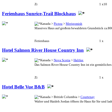
Zi
1 x
10
Ferienhaus Sunrice-Trail Blockhaus
Kanada >
Pictou
>
Merigomish
Massives Haus auf großem bewaldeten Grundstück ca.800
Ferienhaus
1 x
Hotel Salmon River House Country Inn
Kanada >
Nova Scotia
>
Halifax
Das Salmon River House Country Inn ist ein gemütliche
Zi
1 x
Hotel Belle Vue B&B
Kanada > British Columbia >
Courtenay
Walter und Haideh Jordan öffnen ihr Haus für Sie und la