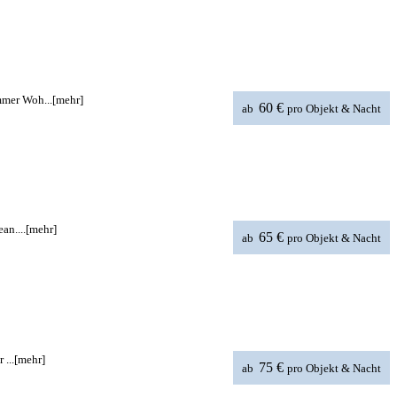
mmer Woh...
[mehr]
60 €
ab
pro Objekt & Nacht
an....
[mehr]
65 €
ab
pro Objekt & Nacht
...
[mehr]
75 €
ab
pro Objekt & Nacht