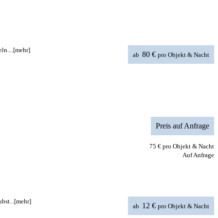
n....
[mehr]
80 €
ab
pro Objekt & Nacht
Preis auf Anfrage
75 €
pro Objekt & Nacht
Auf Anfrage
bst...
[mehr]
12 €
ab
pro Objekt & Nacht