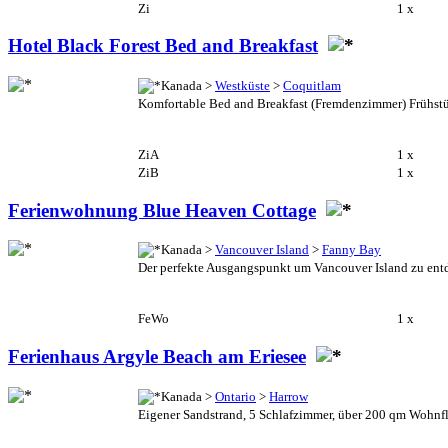
Zi
1 x
Hotel Black Forest Bed and Breakfast
Kanada >
Westküste
>
Coquitlam
Komfortable Bed and Breakfast (Fremdenzimmer) Frühstü
ZiA
1 x
ZiB
1 x
Ferienwohnung Blue Heaven Cottage
Kanada >
Vancouver Island
>
Fanny Bay
Der perfekte Ausgangspunkt um Vancouver Island zu entdec
FeWo
1 x
Ferienhaus Argyle Beach am Eriesee
Kanada >
Ontario
>
Harrow
Eigener Sandstrand, 5 Schlafzimmer, über 200 qm Wohnfläc