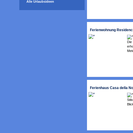
Alle Urlaubsideen
Ferienwohnung Residenc
Die 
erho
Met
Ferienhaus Casa della N
Stil
Blic