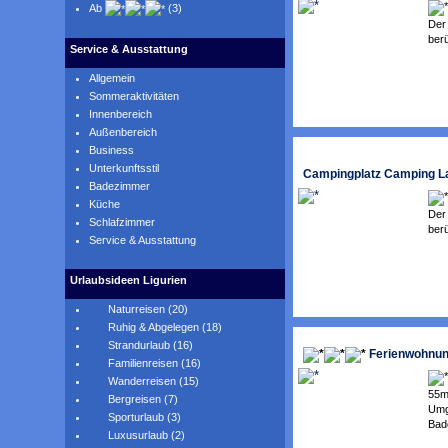
Ab
(3)
Der 
berü
Service & Ausstattung
Allgemein
Sommeraktivitäten
Innenbereich
Außenbereich
Business
Unterkunftsstil
Campingplatz Camping La
Badezimmer
Küche
Der 
Schlafzimmer
berü
Service & Ausstattung
Urlaubsideen Ligurien
Naturreisen (20)
Ruhig & Abgelegen (18)
Strandurlaub (16)
Ferienwohnung
Familienreisen (16)
Wanderreisen (15)
55m
Bergreisen (7)
Umg
Sporturlaub (3)
Bade
Luxusurlaub (2)