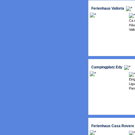
Ferienhaus Valloria
Ca d
Häu
Vallo
Campingplatz Edy
Ein
Ligu
Pan
Ferienhaus Casa Rovere