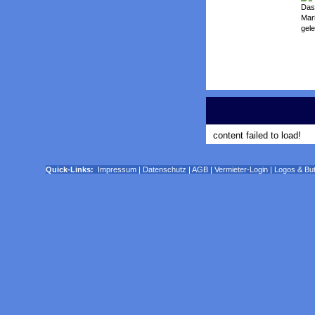
Das 
Mari
gel
content failed to load!
Quick-Links:
Impressum
|
Datenschutz
|
AGB
|
Vermieter-Login
|
Logos & Bu