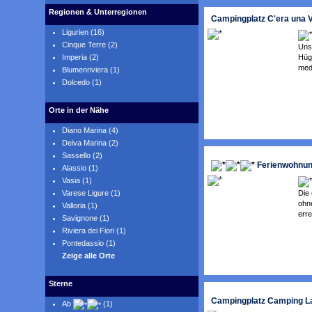
Regionen & Unterregionen
Campingplatz C'era una V
Ligurien (16)
Cinque Terre (2)
Uns
Hüge
Imperia (2)
med
Blumenriviera (1)
Dolcedo (1)
Orte in der Nähe
Diano Marina (4)
Deiva Marina (2)
Sassello (2)
Ferienwohnung
Alassio (1)
Vasia (1)
Die 
Varese Ligure (1)
ohn
Valloria (1)
erre
Savignone (1)
Riviera dei Fiori (1)
Pontedassio (1)
Zeige alle Orte
Sterne
Campingplatz Camping La
Ab
(1)