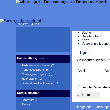
Startseite
Ligurien
Suche
Detailsuche
Karte
Verzeichnis Ligurie
Ligurien
Karte anzeigen
Unterkünfte Ligurien
Suchbegriff eingeben
Ferienwohnung Ligurien (7)
Ferienhaus Ligurien (6)
Anreise
Abr
Campingplatz Ligurien (5)
Hotel Ligurien (2)
Bed and Breakfast Ligurien (2)
Flexible Reisedaten
Unterkunftsarten
Bauernhof (1)
Finca (1)
Bildergalerie
Suche spe