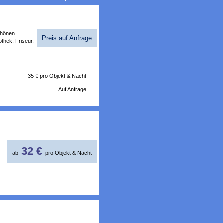
chönen
Preis auf Anfrage
thek, Friseur,
35 €
pro Objekt & Nacht
Auf Anfrage
32 €
ab
pro Objekt & Nacht