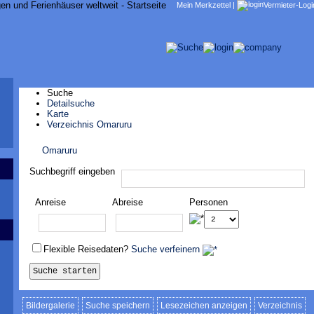
Mein Merkzettel
|
Vermieter-Logi
Suche
Detailsuche
Karte
Verzeichnis Omaruru
Omaruru
Suchbegriff eingeben
Anreise
Abreise
Personen
Flexible Reisedaten?
Suche verfeinern
Bildergalerie
Suche speichern
Lesezeichen anzeigen
Verzeichnis