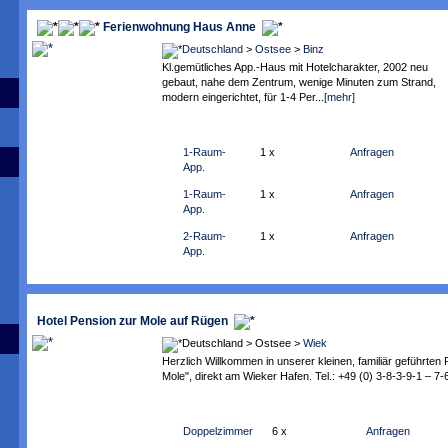
Ferienwohnung Haus Anne
Deutschland
>
Ostsee
>
Binz
Kl.gemütliches App.-Haus mit Hotelcharakter, 2002 neu
gebaut, nahe dem Zentrum, wenige Minuten zum Strand,
modern eingerichtet, für 1-4 Per...
[mehr]
1-Raum-
1 x
Anfragen
App.
1-Raum-
1 x
Anfragen
App.
2-Raum-
1 x
Anfragen
App.
Hotel Pension zur Mole auf Rügen
Deutschland > Ostsee >
Wiek
Herzlich Willkommen in unserer kleinen, familiär geführten
Mole", direkt am Wieker Hafen. Tel.: +49 (0) 3-8-3-9-1 – 7-6
Doppelzimmer
6 x
Anfragen