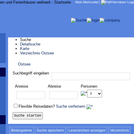
Mein Merkzettel
|
Vermieter-Logi
Suche
Detailsuche
Karte
Verzeichnis Ostsee
Ostsee
Suchbegriff eingeben
Anreise
Abreise
Personen
Flexible Reisedaten?
Suche verfeinern
Bildergalerie
Suche speichern
Lesezeichen anzeigen
Verzeichnis