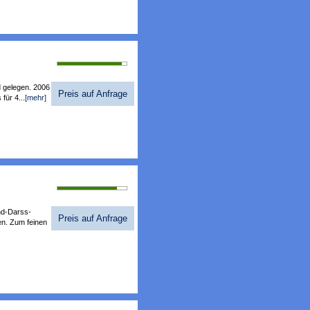
Bewertung 93%
d gelegen. 2006
Preis auf Anfrage
für 4...
[mehr]
Bewertung 86%
nd-Darss-
Preis auf Anfrage
en. Zum feinen