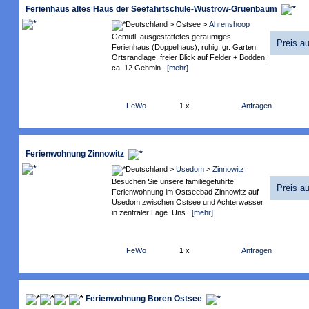
Ferienhaus altes Haus der Seefahrtschule-Wustrow-Gruenbaum
Deutschland > Ostsee >
Ahrenshoop
Gemütl. ausgestattetes geräumiges
Preis a
Ferienhaus (Doppelhaus), ruhig, gr. Garten,
Ortsrandlage, freier Blick auf Felder + Bodden,
ca. 12 Gehmin...
[mehr]
FeWo
1 x
Anfragen
Ferienwohnung Zinnowitz
Deutschland >
Usedom
>
Zinnowitz
Besuchen Sie unsere familiegeführte
Preis a
Ferienwohnung im Ostseebad Zinnowitz auf
Usedom zwischen Ostsee und Achterwasser
in zentraler Lage. Uns...
[mehr]
FeWo
1 x
Anfragen
Ferienwohnung Boren Ostsee