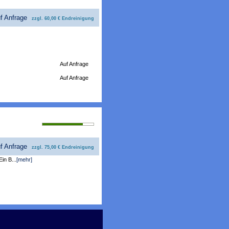
uf Anfrage
zzgl. 60,00 € Endreinigung
Auf Anfrage
Auf Anfrage
Bewertung 79%
uf Anfrage
zzgl. 75,00 € Endreinigung
in B...
[mehr]