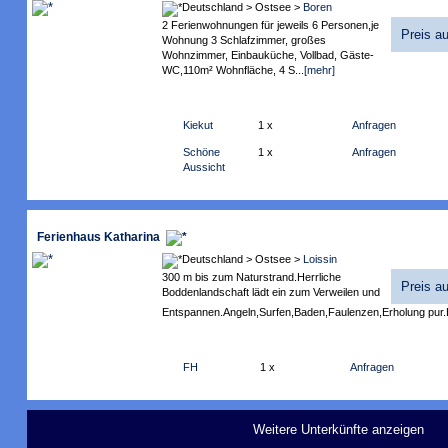
Deutschland > Ostsee >
Boren
2 Ferienwohnungen für jeweils 6 Personen,je
Preis a
Wohnung 3 Schlafzimmer, großes
Wohnzimmer, Einbauküche, Vollbad, Gäste-
WC,110m² Wohnfläche, 4 S...
[mehr]
Kiekut
1 x
Anfragen
Schöne
1 x
Anfragen
Aussicht
Ferienhaus Katharina
Deutschland > Ostsee >
Loissin
300 m bis zum Naturstrand.Herrliche
Preis a
Boddenlandschaft lädt ein zum Verweilen und
Entspannen.Angeln,Surfen,Baden,Faulenzen,Erholung pur.E
FH
1 x
Anfragen
Weitere Unterkünfte anzeigen