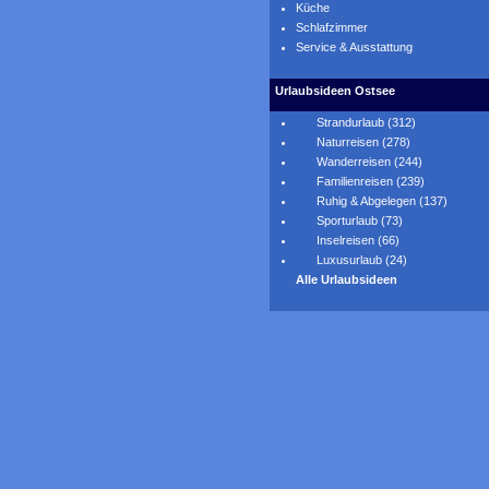
Küche
Schlafzimmer
Service & Ausstattung
Urlaubsideen Ostsee
Strandurlaub (312)
Naturreisen (278)
Wanderreisen (244)
Familienreisen (239)
Ruhig & Abgelegen (137)
Sporturlaub (73)
Inselreisen (66)
Luxusurlaub (24)
Alle Urlaubsideen