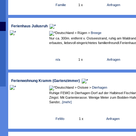
Familie
1 x
Anfragen
Ferienhaus Juliusruh
Deutschland > Rügen >
Breege
Nur ca. 300m. entfernt v. Ostseestrand, ruhig am Waldran
erbautes, liebevoll eingerichtetes familienfreundl.Ferienhaus 
n/a
1 x
Anfragen
Ferienwohnung Kramm (Gartenzimmer)
Deutschland > Ostsee >
Dierhagen
Ruhige FEWO in Dierhagen-Dorf auf der Halbinsel Fischla
Zingst. Mit Gartenterasse. Wenige Meter zum Bodden-Haf
Sandst...
[mehr]
FeWo
1 x
Anfragen