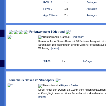
FeWo 1
1 x
Anfragen
FeWo 2
1 x
Anfragen
App. 2 Raum
2 x
Anfragen
Ferienwohnung Südstrand
Deutschland > Ostsee >
Sierksdorf
Komfortables 4-Sterne-Haus mit 10 Ferienwohungen in dire
Strandlage. Die Wohnungen sind für 2 bis 6 Personen ausger
Wohnung...
[mehr]
SÜ 06
1 x
Anfragen
Ferienhaus Ostsee im Strandpark
Deutschland >
Rügen
>
Baabe
Direkt hinter den Dünen, ca. 100 m vom feinen weitläufige
entfernt, liegt unser schönes Ferienhaus im skandinavischen 
[mehr]