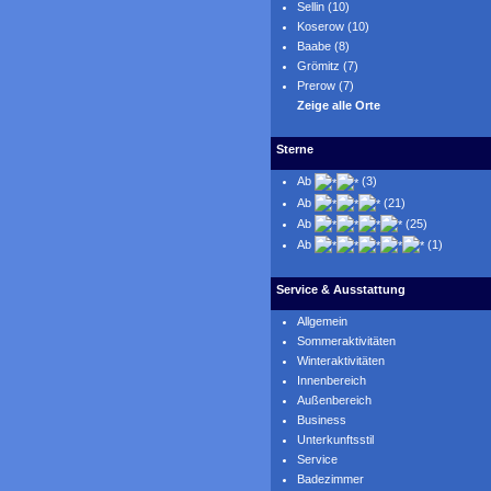
Sellin (10)
Koserow (10)
Baabe (8)
Grömitz (7)
Prerow (7)
Zeige alle Orte
Sterne
Ab
(3)
Ab
(21)
Ab
(25)
Ab
(1)
Service & Ausstattung
Allgemein
Sommeraktivitäten
Winteraktivitäten
Innenbereich
Außenbereich
Business
Unterkunftsstil
Service
Badezimmer