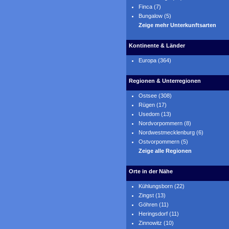
Finca (7)
Bungalow (5)
Zeige mehr Unterkunftsarten
Kontinente & Länder
Europa (364)
Regionen & Unterregionen
Ostsee (308)
Rügen (17)
Usedom (13)
Nordvorpommern (8)
Nordwestmecklenburg (6)
Ostvorpommern (5)
Zeige alle Regionen
Orte in der Nähe
Kühlungsborn (22)
Zingst (13)
Göhren (11)
Heringsdorf (11)
Zinnowitz (10)