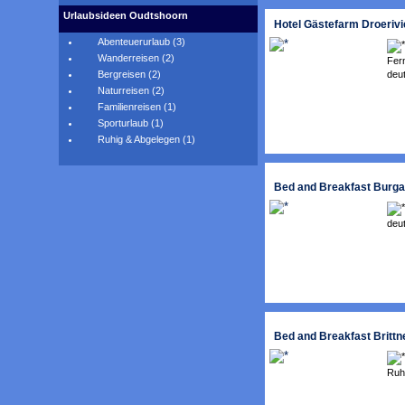
Urlaubsideen Oudtshoorn
Hotel Gästefarm Droerivi
Abenteuerurlaub (3)
Wanderreisen (2)
Fer
deut
Bergreisen (2)
Naturreisen (2)
Familienreisen (1)
Sporturlaub (1)
Ruhig & Abgelegen (1)
Bed and Breakfast Burg
deu
Bed and Breakfast Brittn
Ruh