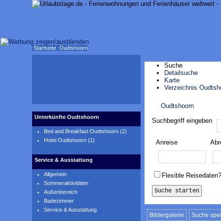
Startseite
Oudtshoorn
Suche
Detailsuche
Karte
Verzeichnis Oudtsh
Oudtshoorn
Karte anzeigen
Unterkünfte Oudtshoorn
Suchbegriff eingeben
Bed and Breakfast Oudtshoorn (2)
Hotel Oudtshoorn (1)
Anreise
Abr
Service & Ausstattung
Allgemein
Flexible Reisedaten
Sommeraktivitäten
Außenbereich
Badezimmer
Service & Ausstattung
Bildergalerie
Suche spe