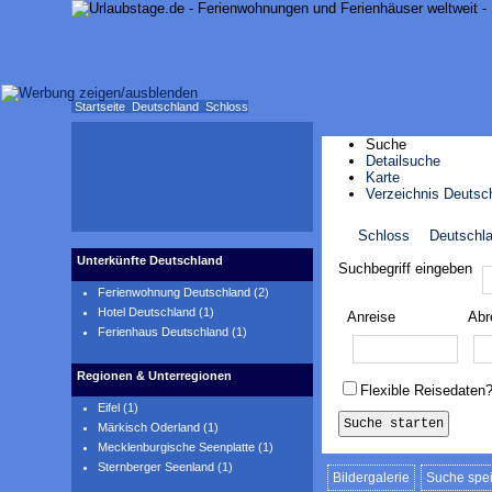
Startseite
Deutschland
Schloss
Suche
Detailsuche
Karte
Verzeichnis Deutsc
Schloss
Deutschl
Karte anzeigen
Unterkünfte Deutschland
Suchbegriff eingeben
Ferienwohnung Deutschland (2)
Hotel Deutschland (1)
Anreise
Abr
Ferienhaus Deutschland (1)
Regionen & Unterregionen
Flexible Reisedaten
Eifel (1)
Märkisch Oderland (1)
Mecklenburgische Seenplatte (1)
Sternberger Seenland (1)
Bildergalerie
Suche spe