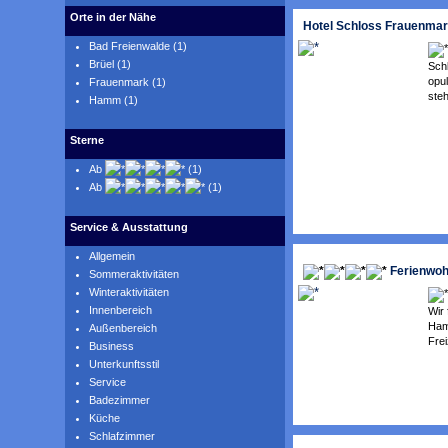
Orte in der Nähe
Hotel Schloss Frauenma
Bad Freienwalde (1)
Brüel (1)
Schl
opu
Frauenmark (1)
steh
Hamm (1)
Sterne
Ab
(1)
Ab
(1)
Service & Ausstattung
Allgemein
Ferienwo
Sommeraktivitäten
Winteraktivitäten
Innenbereich
Wir
Ham
Außenbereich
Frei
Business
Unterkunftsstil
Service
Badezimmer
Küche
Schlafzimmer