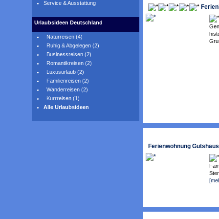
Service & Ausstattung
Ferien
Urlaubsideen Deutschland
Gen
hist
Naturreisen (4)
Gru
Ruhig & Abgelegen (2)
Businessreisen (2)
Romantikreisen (2)
Luxusurlaub (2)
Familienreisen (2)
Wanderreisen (2)
Kurrreisen (1)
Alle Urlaubsideen
Ferienwohnung Gutshaus 
Fami
Ster
[me